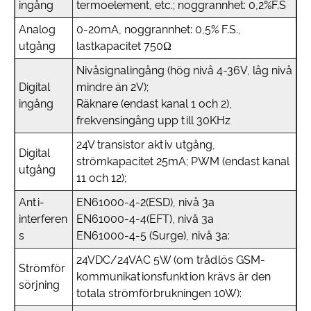
ingång
termoelement, etc.; noggrannhet: 0,2%F.S
Analog
0-20mA, noggrannhet: 0,5% F.S.,
utgång
lastkapacitet 750Ω
Nivåsignalingång (hög nivå 4-36V, låg nivå
Digital
mindre än 2V);
ingång
Räknare (endast kanal 1 och 2),
frekvensingång upp till 30KHz
24V transistor aktiv utgång,
Digital
strömkapacitet 25mA; PWM (endast kanal
utgång
11 och 12);
Anti-
EN61000-4-2(ESD), nivå 3a
interferen
EN61000-4-4(EFT), nivå 3a
s
EN61000-4-5 (Surge), nivå 3a:
24VDC/24VAC 5W (om trådlös GSM-
Strömför
kommunikationsfunktion krävs är den
sörjning
totala strömförbrukningen 10W):