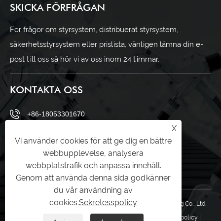
SKICKA FÖRFRÅGAN
För frågor om styrsystem, distribuerat styrsystem,
säkerhetsstyrsystem eller prislista, vänligen lämna din e-
post till oss så hör vi av oss inom 24 timmar.
KONTAKTA OSS
+86-18053301670
X
ella@chuwntek.com
Vi använder cookies för att ge dig en bättre
webbupplevelse, analysera
69 Sanying Road, Zahngdian District, Zibo City,
webbplatstrafik och anpassa innehåll.
Shandongprovinsen, Kina
Genom att använda denna sida godkänner
du vår användning av
cookies.
Sekretesspolicy
Copyright © 2024 Shandong Youwen Automation Engineering Co., Ltd.
Med ensamrätt.
Links
|
Sitemap
|
RSS
|
XML
|
Sekretesspolicy
|