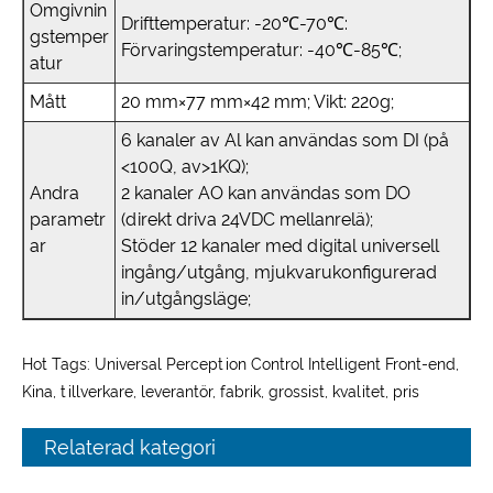
Omgivnin
Drifttemperatur: -20℃-70℃:
gstemper
Förvaringstemperatur: -40℃-85℃;
atur
Mått
20 mm×77 mm×42 mm; Vikt: 220g;
6 kanaler av Al kan användas som DI (på
<100Q, av>1KQ);
Andra
2 kanaler AO kan användas som DO
parametr
(direkt driva 24VDC mellanrelä);
ar
Stöder 12 kanaler med digital universell
ingång/utgång, mjukvarukonfigurerad
in/utgångsläge;
Hot Tags: Universal Perception Control Intelligent Front-end,
Kina, tillverkare, leverantör, fabrik, grossist, kvalitet, pris
Relaterad kategori