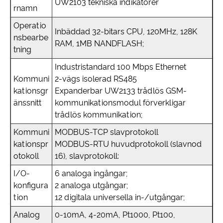
UW2103 tekniska indikatorer
rnamn
Operatio
Inbäddad 32-bitars CPU, 120MHz, 128K
nsbearbe
RAM, 1MB NANDFLASH;
tning
Industristandard 100 Mbps Ethernet
Kommuni
2-vägs isolerad RS485
kationsgr
Expanderbar UW2133 trådlös GSM-
änssnitt
kommunikationsmodul förverkligar
trådlös kommunikation;
Kommuni
MODBUS-TCP slavprotokoll
kationspr
MODBUS-RTU huvudprotokoll (slavnod
otokoll
16), slavprotokoll:
I/O-
6 analoga ingångar;
konfigura
2 analoga utgångar;
tion
12 digitala universella in-/utgångar;
Analog
0-10mA, 4-20mA, Pt1000, Pt100,