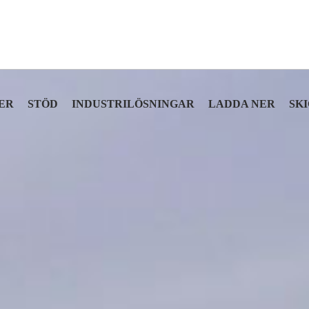
ER
STÖD
INDUSTRILÖSNINGAR
LADDA NER
SK