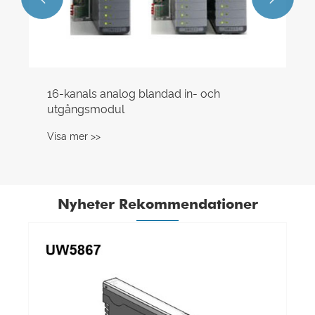
16-kanals analog blandad in- och
utgångsmodul
Visa mer >>
Nyheter Rekommendationer
Hur säkerställer säke
hög tillförlitlighet?
Visa mer >>