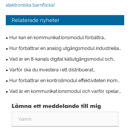
elektroniska barnflicka!
Relaterade nyheter
Hur kan en kommunikationsmodul förbättra
industriell anslutning?
Hur förbättrar en analog utgångsmodul industriella
styrsystem?
Vad är en 8-kanals digital källutgångsmodul och
varför är den nödvändig för industriell automation?
Varför ska du investera i ett distribuerat
kontrollsystem?
Hur förbättrar en kontrollmodul effektiviteten inom
industriell automation?
Vad är en kommunikationsmodul och varför spelar
den roll i moderna industriella system?
Lämna ett meddelande till mig