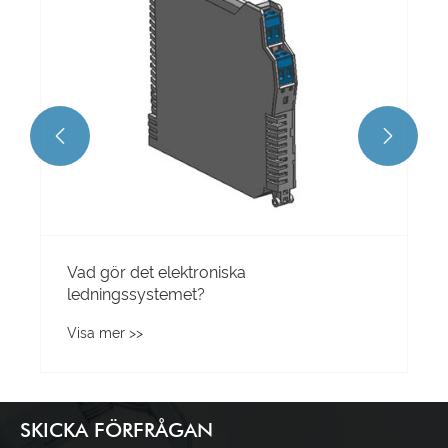


troniska
t?
SKICKA FÖRFRÅGAN