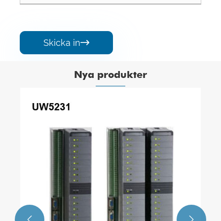
Skicka in

Nya produkter

